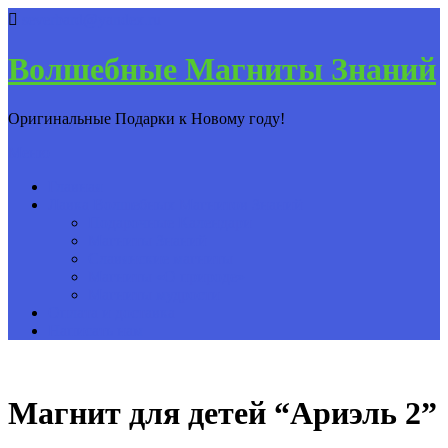
severbard@yandex.ru
Волшебные Магниты Знаний
Оригинальные Подарки к Новому году!
Меню
Главная
Лавка Волшебных Магнитов Знаний
Подарочные Календари
Магниты Знаний
Славянские магниты
Магниты «О природе»
Магниты мудрости
Оплата и доставка
Написать нам
Магнит для детей “Ариэль 2”