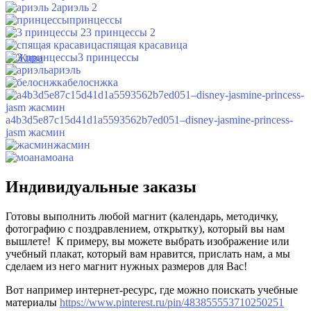
ариэль 2
принцессы
3 принцессы 2
спящая красавица
3 принцессы
ариэль
белоснжка
a4b3d5e87c15d41d1a5593562b7ed051–disney-jasmine-princess-
jasm жасмин
жасмин
моана
Индивидуальные заказы
Готовы выполнить любой магнит (календарь, методичку,
фотографию с поздравлением, открытку), который вы нам
вышлете! К примеру, вы можете выбрать изображение или
учебный плакат, который вам нравится, прислать нам, а мы
сделаем из него магнит нужных размеров для Вас!
Вот например интернет-ресурс, где можно поискать учебные
материалы
https://www.pinterest.ru/pin/483855553710250251