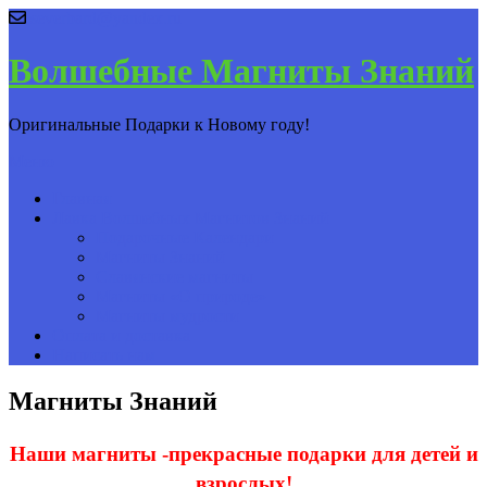
severbard@yandex.ru
Волшебные Магниты Знаний
Оригинальные Подарки к Новому году!
Меню
Главная
Лавка Волшебных Магнитов Знаний
Подарочные Календари
Магниты Знаний
Славянские магниты
Магниты «О природе»
Магниты мудрости
Оплата и доставка
Написать нам
Магниты Знаний
Наши магниты -прекрасные подарки для детей и
взрослых!