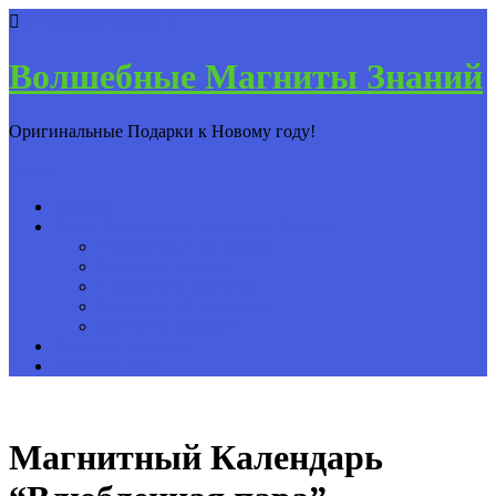
severbard@yandex.ru
Волшебные Магниты Знаний
Оригинальные Подарки к Новому году!
Меню
Главная
Лавка Волшебных Магнитов Знаний
Подарочные Календари
Магниты Знаний
Славянские магниты
Магниты «О природе»
Магниты мудрости
Оплата и доставка
Написать нам
Магнитный Календарь