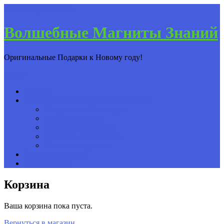
severbard@yandex.ru
Волшебные Магниты Знаний
Оригинальные Подарки к Новому году!
Меню
Главная
Лавка Волшебных Магнитов Знаний
Подарочные Календари
Магниты Знаний
Славянские магниты
Магниты «О природе»
Магниты мудрости
Оплата и доставка
Написать нам
Корзина
Ваша корзина пока пуста.
Вернуться в магазин