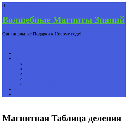
severbard@yandex.ru
Волшебные Магниты Знаний
Оригинальные Подарки к Новому году!
Меню
Главная
Лавка Волшебных Магнитов Знаний
Подарочные Календари
Магниты Знаний
Славянские магниты
Магниты «О природе»
Магниты мудрости
Оплата и доставка
Написать нам
Магнитная Таблица деления